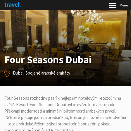
Menu
Four Seasons Dubai
Dubai, Spojené arabské emiráty
Four Seasons rozhodně patří k nejlepším hotelovým řetězcům na
světě. Resort Four Seasons Dubai byl otevřen loni v listopadu.
Překvapí moderností a minimální přítomností arabských prvků.
Některé pokoje jsou za předsíňkou, kterou je možné uzavřít dveřmi
– toto praktické řešení zajistí propojitelné sousední pokoje,
obdobně to řeší například Ritz-Carlton.