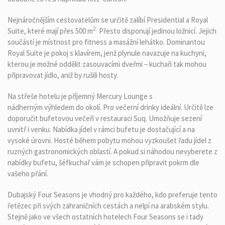
Nejnáročnějším cestovatelům se určitě zalíbí Presidential a Royal
2.
Suite, které mají přes 500 m
Přesto disponují jedinou ložnicí. Jejich
součástí je místnost pro fitness a masážní lehátko. Dominantou
Royal Suite je pokoj s klavírem, jenž plynule navazuje na kuchyni,
kterou je možné oddělit zasouvacími dveřmi – kuchaři tak mohou
připravovat jídlo, aniž by rušili hosty.
Na střeše hotelu je příjemný Mercury Lounge s
nádherným výhledem do okolí. Pro večerní drinky ideální. Určitě lze
doporučit bufetovou večeři v restauraci Suq. Umožňuje sezení
uvnitř i venku. Nabídka jídel v rámci bufetu je dostačující a na
vysoké úrovni. Hosté během pobytu mohou vyzkoušet řadu jídel z
ruzných gastronomických oblastí. A pokud si náhodou nevyberete z
nabídky bufetu, šéfkuchař vám je schopen připravit pokrm dle
vašeho přání.
Dubajský Four Seasons je vhodný pro každého, kdo preferuje tento
řetězec při svých zahraničních cestách a nelpí na arabském stylu.
Stejně jako ve všech ostatních hotelech Four Seasons se i tady